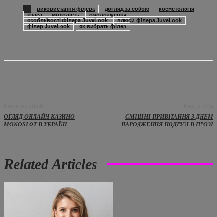
використання філера
догляд за собою
косметологія
краса
молодість
омолодження
особливості філера JuveLook
плюси філера JuveLook
філер JuveLook
як вибрати філер
Previous article
Next article
ОГЛЯД ОНЛАЙН КАЗИНО
СМІШНІ ПРИВІТАННЯ З ДНЕМ
MONOSLOT В УКРАЇНІ
НАРОДЖЕННЯ ПОДРУЗІ В ПРОЗІ
Related Articles