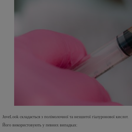
JuveLook складається з полімолочної та незшитої гіалуронової кислот.
Його використовують у певних випадках: