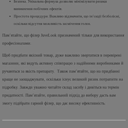
Безпека. Унікальна формула дозволяє мінімізувати ризики
виникнення побічних ефектів.
Простота процедури. Важливо відзначити, що ін’єкції безболісні,
оскільки відсутня можливість засмічення голок.
Пам’ятайте, що філер JuveLook призначений тільки для використання
професіоналами.
Щоб придбати якісний товар, дуже важливо звертатися в перевірені
магазини, які ведуть активну співпрацю з надійними виробниками й
ручаються за якість препарату. Також пам’ятайте, що на придбанні
краще не заощаджувати, оскільки існує великий ризик потрапити на
підробку. Завжди уважно читайте склад засобу і дивіться на термін
придатності. Пам’ятайте, правильний підхід до вибору дасть вам
змогу підібрати гарний філер, що дає високу ефективність.