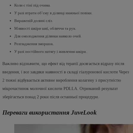
Коли є тіні під очима.
У разі втрати об’єму в ділянці нижньої повіки.
Вираженій долині сліз.
Млявості шкіри шиї, обличчя та рук.
Для омолодження ділянки навколо очей.
Розгладження зморшок.
У разі постійного натягу і живлення шкіри.
Важливо відзначити, що ефект від терапії досягається відразу після
введення, і все завдяки наявності в складі гіалуронової кислоти Через
2 тижні відбувається активне вироблення колагену з присутністю
мікрочастинок молочної кислоти PDLLA. Отриманий результат
зберігається понад 2 роки після останньої процедури.
Переваги використання JuveLook