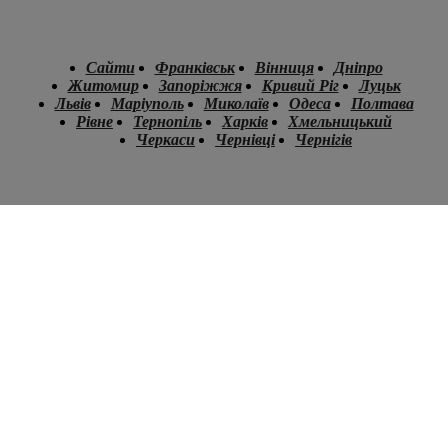
Сайти
Франківськ
Вінниця
Дніпро
Житомир
Запоріжжя
Кривий Ріг
Луцьк
Львів
Маріуполь
Миколаїв
Одеса
Полтава
Рівне
Тернопіль
Харків
Хмельницький
Черкаси
Чернівці
Чернігів
.
.
.