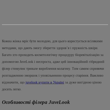
Кожна жінка мріє бути молодою, для цього користується всілякими
методами, що дають змогу зберегти здоров’я і пружність шкіри.
Багато хто проходить косметологічну процедуру біоревіталізацію за
допомогою JuveLook і неспроста, адже цей інноваційний гібридний
філер стимулює тривале вироблення колагену. Тим самим сприяючи
розгладженню зморшок і уповільненню процесу старіння. Важливо
відзначити, що
juvelook купити в Україні
за дуже вигідною ціною
досить легко.
Особливості філера JuveLook