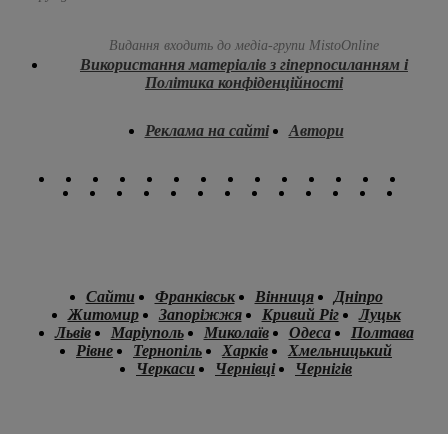
Видання входить до медіа-групи
MistoOnline
Використання матеріалів з гіперпосиланням і
Політика конфіденційності
Реклама на сайті
Автори
Сайти
Франківськ
Вінниця
Дніпро
Житомир
Запоріжжя
Кривий Ріг
Луцьк
Львів
Маріуполь
Миколаїв
Одеса
Полтава
Рівне
Тернопіль
Харків
Хмельницький
Черкаси
Чернівці
Чернігів
.
.
.