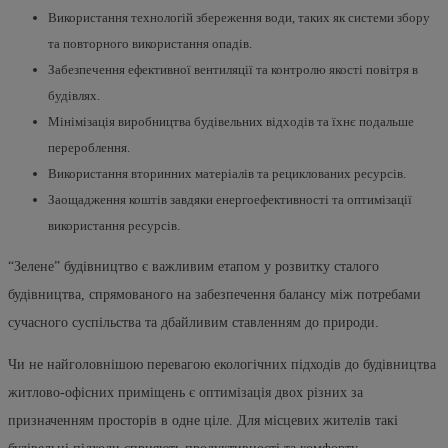
Використання технологій збереження води, таких як системи збору
та повторного використання опадів.
Забезпечення ефективної вентиляції та контролю якості повітря в
будівлях.
Мінімізація виробництва будівельних відходів та їхнє подальше
перероблення.
Використання вторинних матеріалів та рециклованих ресурсів.
Заощадження коштів завдяки енергоефективності та оптимізації
використання ресурсів.
“Зелене” будівництво є важливим етапом у розвитку сталого
будівництва, спрямованого на забезпечення балансу між потребами
сучасного суспільства та дбайливим ставленням до природи.
Чи не найголовнішою перевагою екологічних підходів до будівництва
житлово-офісних приміщень є оптимізація двох різних за
призначенням просторів в одне ціле. Для місцевих жителів такі