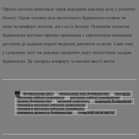
Офісно-житлові комплекси також відіграють важливу роль у розвитку
бізнесу. Однак основна ціль екологічного будівництва полягає не
лише на комфорті жителів, але і на їх безпеці. Основним аспектом
будівництва житлово-офісних приміщень є забезпечення мешканців
доступом до надання першої медичної допомоги та аптек. Саме тому
у сучасному світі так важливо приділяти увагу екологічним засадам
будівництва. Це запорука комфорту та високої якості життя.
будівнитцво міст
детальніше про будівництво
екологія
житлово-офісні комплекси
житлово-офісні приміщення
зелене будівництво
зелений комплекс
компанія будівельна
переваги житлово-офісних комплексів
переваги житлово-офісних приміщень
переваги зеленого будівництва
сучасний ритм життя